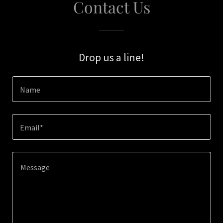
Contact Us
Drop us a line!
Name
Email*